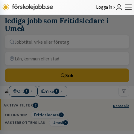
Logga in
lediga jobb som Fritidsledare i
Umeå
Sök
Ort
Yrke
1
1
AKTIVA FILTER
2
Rensa alla
Fritidsledare
FRITIDSHEM
Umeå
VÄSTERBOTTENS LÄN