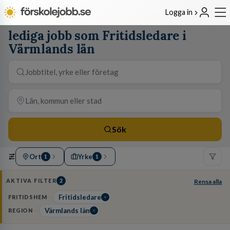
Logga in
lediga jobb som Fritidsledare i
Värmlands län
Sök
Ort
Yrke
1
1
AKTIVA FILTER
2
Rensa alla
Fritidsledare
FRITIDSHEM
Värmlands län
REGION