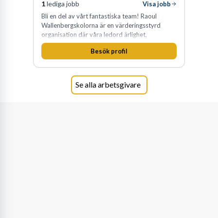
1
lediga jobb
Visa jobb
Bli en del av vårt fantastiska team! Raoul
Wallenbergskolorna är en värderingsstyrd
organisation där våra ledord ärlighet,
medkänsla, mod och handlingskraft
Besök profil
genomsyrar allt vi gör. Vi är tydliga med vad vi
förväntar oss av våra medarbetare och skapar
samtidigt möjligheter att växa och utvecklas
internt.
Se alla arbetsgivare