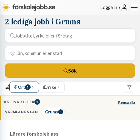
Logga in
2 lediga jobb i Grums
Sök
Ort
Yrke
1
AKTIVA FILTER
1
Rensa alla
Grums
VÄRMLANDS LÄN
Lärare förskoleklass