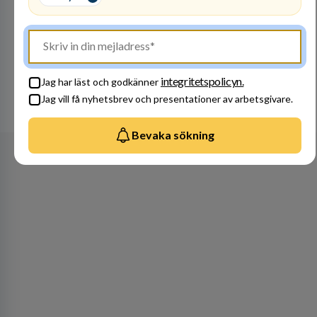
Bli en del av vårt fantastiska team! Raoul
Wallenbergskolorna är en värderingsstyrd
organisation där våra ledord ärlighet,
medkänsla, mod och handlingskraft
Besök profil
genomsyrar allt vi gör. Vi är tydliga med vad vi
förväntar oss av våra medarbetare och skapar
integritetspolicyn.
Jag har läst och godkänner
samtidigt möjligheter att växa och utvecklas
Jag vill få nyhetsbrev och presentationer av arbetsgivare.
internt.
Se alla arbetsgivare
Bevaka sökning