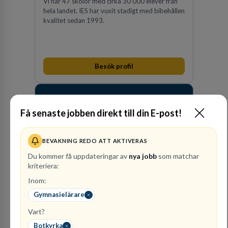
Vi har 47 skolor med cirka 30 000 elever från
hela landet. IES har vuxit stadigt med bibehållen
kvalitet sedan 1993.
Besök profil
Få senaste jobben direkt till din E-post!
BEVAKNING REDO ATT AKTIVERAS
Du kommer få uppdateringar av
nya jobb
som matchar
kriteriera:
Raoul
Inom:
Wallenbergskolorna AB
Gymnasielärare
GRUNDSKOLEUTBILDNING
Vart?
1
lediga jobb
Visa jobb
Botkyrka