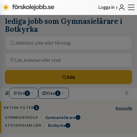
Logga in
lediga jobb som Gymnasielärare i
Botkyrka
Sök
Ort
Yrke
1
1
AKTIVA FILTER
2
Rensa alla
Gymnasielärare
GYMNASIESKOLA
Botkyrka
STOCKHOLMS LÄN