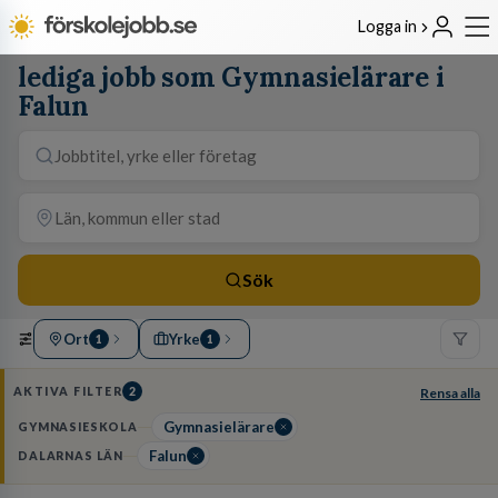
Logga in
lediga jobb som Gymnasielärare i
Falun
Sök
Ort
Yrke
1
1
AKTIVA FILTER
2
Rensa alla
Gymnasielärare
GYMNASIESKOLA
Falun
DALARNAS LÄN