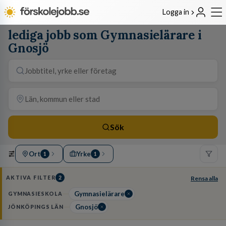
Logga in
lediga jobb som Gymnasielärare i
Gnosjö
Sök
Ort
Yrke
1
1
AKTIVA FILTER
2
Rensa alla
Gymnasielärare
GYMNASIESKOLA
Gnosjö
JÖNKÖPINGS LÄN