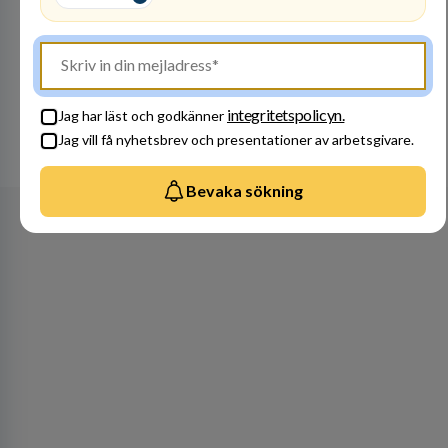
Bli en del av vårt fantastiska team! Raoul
Wallenbergskolorna är en värderingsstyrd
organisation där våra ledord ärlighet,
medkänsla, mod och handlingskraft
Besök profil
genomsyrar allt vi gör. Vi är tydliga med vad vi
förväntar oss av våra medarbetare och skapar
integritetspolicyn.
Jag har läst och godkänner
samtidigt möjligheter att växa och utvecklas
Jag vill få nyhetsbrev och presentationer av arbetsgivare.
internt.
Se alla arbetsgivare
Bevaka sökning