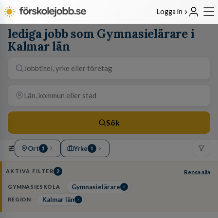
Logga in
lediga jobb som Gymnasielärare i
Kalmar län
Sök
Ort
Yrke
1
1
AKTIVA FILTER
2
Rensa alla
Gymnasielärare
GYMNASIESKOLA
Kalmar län
REGION