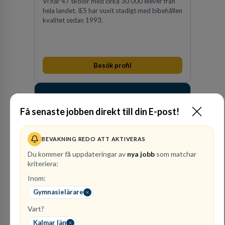
Vi har 47 skolor med cirka 30 000 elever från
hela landet. IES har vuxit stadigt med bibehållen
kvalitet sedan 1993.
Besök profil
Få senaste jobben direkt till din E-post!
BEVAKNING REDO ATT AKTIVERAS
Du kommer få uppdateringar av
nya jobb
som matchar
kriteriera:
Raoul
Inom:
Wallenbergskolorna AB
Gymnasielärare
GRUNDSKOLEUTBILDNING
Vart?
1
lediga jobb
Visa jobb
Kalmar län