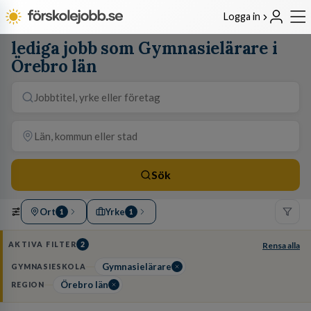
Logga in
lediga jobb som Gymnasielärare i
Örebro län
Sök
Ort
Yrke
1
1
AKTIVA FILTER
2
Rensa alla
Gymnasielärare
GYMNASIESKOLA
Örebro län
REGION