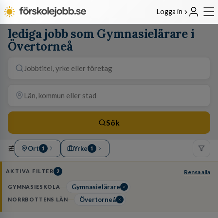
Logga in
lediga jobb som Gymnasielärare i
Övertorneå
Sök
Ort
Yrke
1
1
AKTIVA FILTER
2
Rensa alla
Gymnasielärare
GYMNASIESKOLA
Övertorneå
NORRBOTTENS LÄN