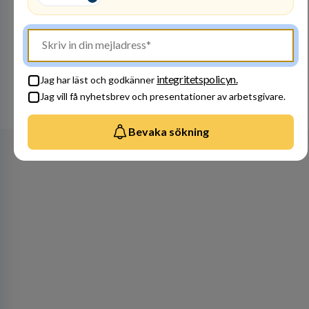
Bli en del av vårt fantastiska team! Raoul
Wallenbergskolorna är en värderingsstyrd
organisation där våra ledord ärlighet,
medkänsla, mod och handlingskraft
Besök profil
genomsyrar allt vi gör. Vi är tydliga med vad vi
förväntar oss av våra medarbetare och skapar
integritetspolicyn.
Jag har läst och godkänner
samtidigt möjligheter att växa och utvecklas
Jag vill få nyhetsbrev och presentationer av arbetsgivare.
internt.
Se alla arbetsgivare
Bevaka sökning