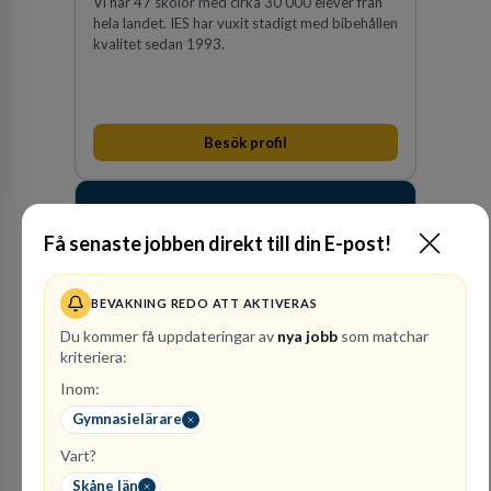
Vi har 47 skolor med cirka 30 000 elever från
hela landet. IES har vuxit stadigt med bibehållen
kvalitet sedan 1993.
Besök profil
Få senaste jobben direkt till din E-post!
BEVAKNING REDO ATT AKTIVERAS
Du kommer få uppdateringar av
nya jobb
som matchar
kriteriera:
Raoul
Inom:
Wallenbergskolorna AB
Gymnasielärare
GRUNDSKOLEUTBILDNING
Vart?
1
lediga jobb
Visa jobb
Skåne län