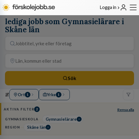
Logga in
lediga jobb som Gymnasielärare i
Skåne län
Sök
Ort
Yrke
1
1
AKTIVA FILTER
2
Rensa alla
Gymnasielärare
GYMNASIESKOLA
Skåne län
REGION