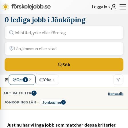
Logga in
0 lediga jobb i Jönköping
Sök
Ort
Yrke
1
AKTIVA FILTER
1
Rensa alla
Jönköping
JÖNKÖPINGS LÄN
Just nu har vi inga jobb som matchar dessa kriterier.