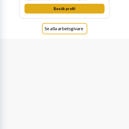
medkänsla, mod och handlingskraft
Besök profil
genomsyrar allt vi gör. Vi är tydliga med vad vi
förväntar oss av våra medarbetare och skapar
samtidigt möjligheter att växa och utvecklas
internt.
Se alla arbetsgivare