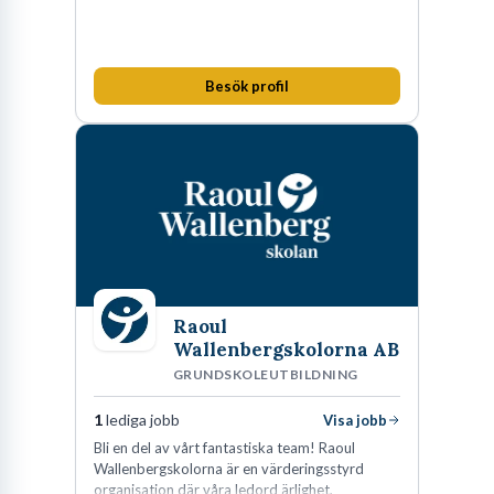
Besök profil
Raoul
Wallenbergskolorna AB
GRUNDSKOLEUTBILDNING
1
lediga jobb
Visa jobb
Bli en del av vårt fantastiska team! Raoul
Wallenbergskolorna är en värderingsstyrd
organisation där våra ledord ärlighet,