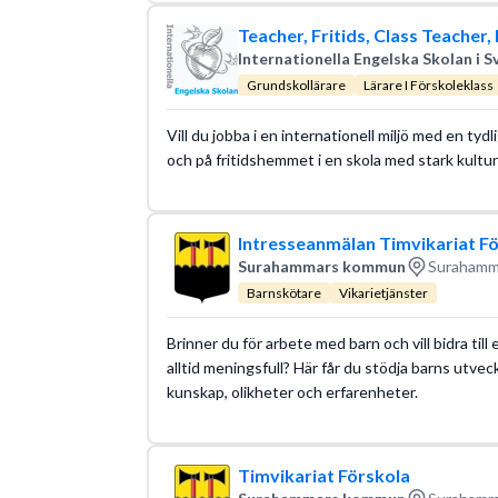
Teacher, Fritids, Class Teacher, 
Internationella Engelska Skolan i S
Grundskollärare
Lärare I Förskoleklass
Vill du jobba i en internationell miljö med en tyd
och på fritidshemmet i en skola med stark kultu
Intresseanmälan Timvikariat F
Surahammars kommun
Surahamma
Barnskötare
Vikarietjänster
Brinner du för arbete med barn och vill bidra ti
alltid meningsfull? Här får du stödja barns utveckl
kunskap, olikheter och erfarenheter.
Timvikariat Förskola