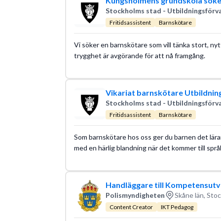
Kungsholmens grundskola söke
Stockholms stad - Utbildningsförv
Fritidsassistent
Barnskötare
Vi söker en barnskötare som vill tänka stort, nyt
trygghet är avgörande för att nå framgång.
Vikariat barnskötare Utbildnin
Stockholms stad - Utbildningsförv
Fritidsassistent
Barnskötare
Som barnskötare hos oss ger du barnen det lära
med en härlig blandning när det kommer till språk
Handläggare till Kompetensutv
Polismyndigheten
Skåne län, Sto
Content Creator
IKT Pedagog