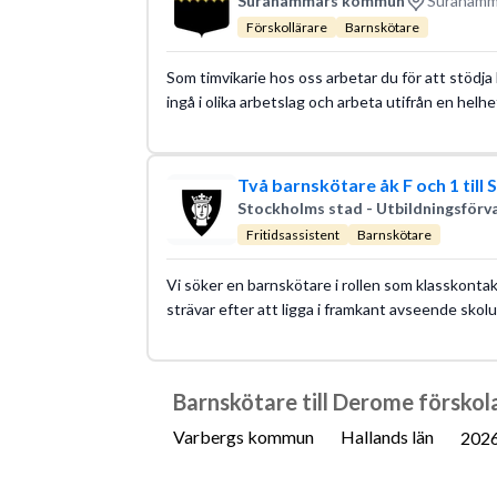
Surahammars kommun
Surahamma
Förskollärare
Barnskötare
Som timvikarie hos oss arbetar du för att stödja 
ingå i olika arbetslag och arbeta utifrån en helh
Två barnskötare åk F och 1 till 
Stockholms stad - Utbildningsförv
Fritidsassistent
Barnskötare
Vi söker en barnskötare i rollen som klasskontakt 
strävar efter att ligga i framkant avseende skol
Barnskötare till Derome förskol
Varbergs kommun
Hallands län
202