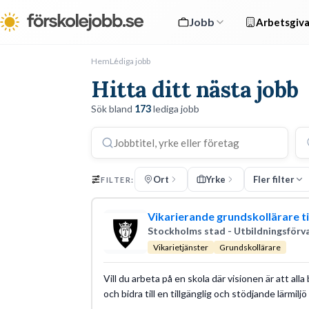
Jobb
Arbetsgiva
Hem
Lediga jobb
Hitta ditt nästa jobb
Sök bland
173
lediga jobb
Ort
Yrke
Fler filter
FILTER:
Vikarierande grundskollärare ti
Stockholms stad - Utbildningsförv
Vikarietjänster
Grundskollärare
Vill du arbeta på en skola där visionen är att alla
och bidra till en tillgänglig och stödjande lärmiljö 