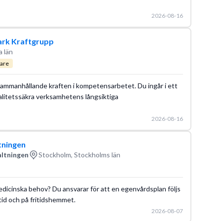
2026-08-16
rk Kraftgrupp
 län
are
 sammanhållande kraften i kompetensarbetet. Du ingår i ett
valitetssäkra verksamhetens långsiktiga
2026-08-16
tningen
altningen
Stockholm, Stockholms län
medicinska behov? Du ansvarar för att en egenvårdsplan följs
tid och på fritidshemmet.
2026-08-07