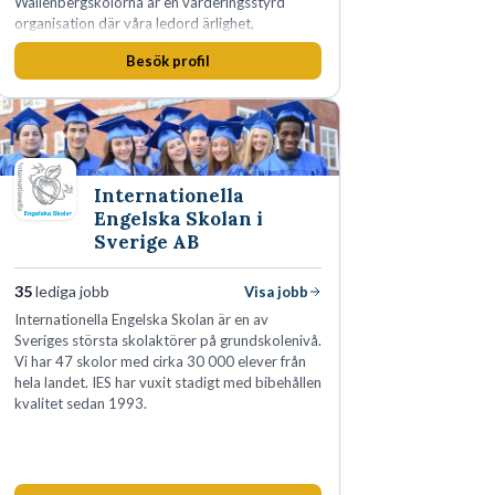
Wallenbergskolorna är en värderingsstyrd
organisation där våra ledord ärlighet,
medkänsla, mod och handlingskraft
Besök profil
genomsyrar allt vi gör. Vi är tydliga med vad vi
förväntar oss av våra medarbetare och skapar
samtidigt möjligheter att växa och utvecklas
internt.
Internationella
Engelska Skolan i
Sverige AB
35
lediga jobb
Visa jobb
Internationella Engelska Skolan är en av
Sveriges största skolaktörer på grundskolenivå.
Vi har 47 skolor med cirka 30 000 elever från
hela landet. IES har vuxit stadigt med bibehållen
kvalitet sedan 1993.