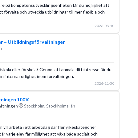
are på kompetensutvecklingsenheten får du möjlighet att
 förvalta och utveckla utbildningar till mer flexibla och
2026-08-10
er – Utbildningsförvaltningen
n
skola eller förskola? Genom att anmäla ditt intresse får du
in interna rörlighet inom förvaltningen.
2026-11-30
tningen 100%
altningen
Stockholm, Stockholms län
m vill arbeta i ett arbetslag där fler yrkeskategorier
 där varje elev får möjlighet att växa både socialt och