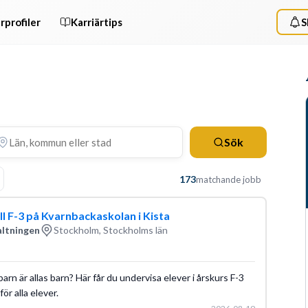
rprofiler
Karriärtips
S
Sök
173
matchande jobb
ll F-3 på Kvarnbackaskolan i Kista
altningen
Stockholm, Stockholms län
 barn är allas barn? Här får du undervisa elever i årskurs F-3
för alla elever.