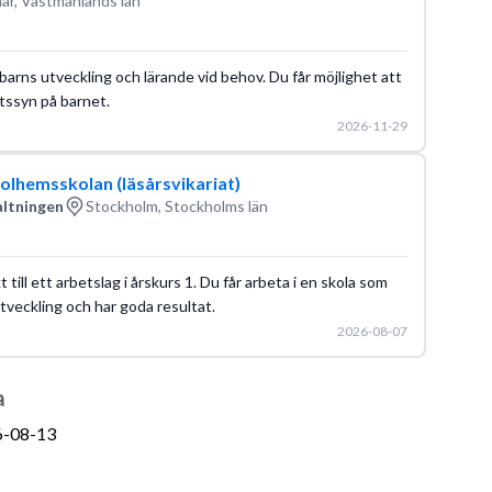
r, Västmanlands län
barns utveckling och lärande vid behov. Du får möjlighet att
etssyn på barnet.
2026-11-29
Solhemsskolan (läsårsvikariat)
altningen
Stockholm, Stockholms län
till ett arbetslag i årskurs 1. Du får arbeta i en skola som
utveckling och har goda resultat.
2026-08-07
a
6-08-13