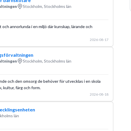
r barnskötare
altningen
Stockholm, Stockholms län
t och annorlunda i en miljö där kunskap, lärande och
2026-08-17
gsförvaltningen
altningen
Stockholm, Stockholms län
nde och den omsorg de behöver för utvecklas i en skola
, kultur, färg och form.
2026-08-18
ecklingsenheten
ckholms län