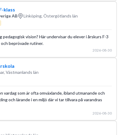
F-klass
verige AB
Linköping, Östergötlands län
lig pedagogisk vision? Här undervisar du elever i årskurs F-3
r och beprövade rutiner.
2026-08-30
örskola
r, Västmanlands län
ll en vardag som är ofta omväxlande, ibland utmanande och
ing och lärande i en miljö där vi tar tillvara på varandras
2026-08-30