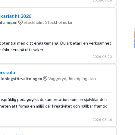
2026-08-19
kariat ht 2026
altningen
Stockholm, Stockholms län
in potential med ditt engagemang. Du arbetar i en verksamhet
 fokusera på rätt saker.
2026-08-20
örskola
ldningsförvaltningen
Vaggeryd, Jönköpings län
språklig pedagogisk dokumentation som en självklar del i
eten att forma en miljö där kreativitet och hållbar framtid
2026-08-16