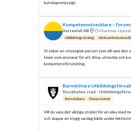
kunskapsmässigt.
Kompetensutvecklare – Forsma
Vattenfall AB
Östhammar, Uppsala
Utbildningsstrateg
Verksamhetsutveckl
Vi söker en strategisk person som vill vara den
team som ansvarar för att driva, utveckla och k
kompetensförsörjning.
Barnskötare Utbildningsförval
Stockholms stad - Utbildningsförv
Barnskötare
Elevassistent
Vill du vara det viktiga stödet för en elev med 
och skapar en trygg vardag både under lektions