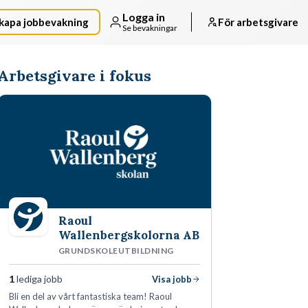
Logga in
kapa jobbevakning
För arbetsgivare
Se bevakningar
Arbetsgivare i fokus
Raoul
Wallenbergskolorna AB
GRUNDSKOLEUTBILDNING
1
lediga jobb
Visa jobb
Bli en del av vårt fantastiska team! Raoul