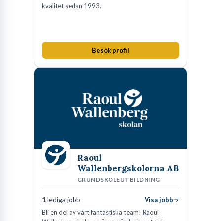
kvalitet sedan 1993.
Besök profil
Raoul
Wallenbergskolorna AB
GRUNDSKOLEUTBILDNING
1
lediga jobb
Visa jobb
Bli en del av vårt fantastiska team! Raoul