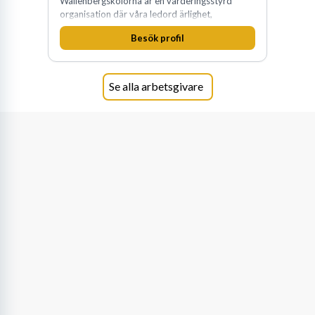
Wallenbergskolorna är en värderingsstyrd
organisation där våra ledord ärlighet,
medkänsla, mod och handlingskraft
Besök profil
genomsyrar allt vi gör. Vi är tydliga med vad vi
förväntar oss av våra medarbetare och skapar
samtidigt möjligheter att växa och utvecklas
internt.
Se alla arbetsgivare