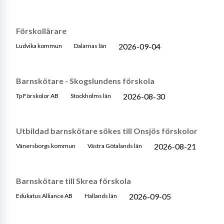
Förskollärare
2026-09-04
Ludvika kommun
Dalarnas län
Barnskötare - Skogslundens förskola
2026-08-30
Tp Förskolor AB
Stockholms län
Utbildad barnskötare sökes till Onsjös förskolor
2026-08-21
Vänersborgs kommun
Västra Götalands län
Barnskötare till Skrea förskola
2026-09-05
Edukatus Alliance AB
Hallands län