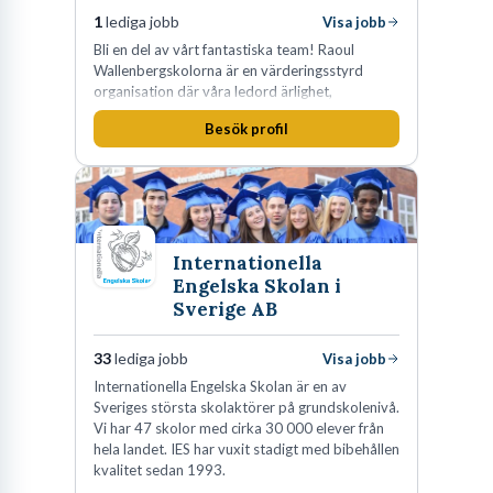
1
lediga jobb
Visa jobb
Bli en del av vårt fantastiska team! Raoul
Wallenbergskolorna är en värderingsstyrd
organisation där våra ledord ärlighet,
medkänsla, mod och handlingskraft
Besök profil
genomsyrar allt vi gör. Vi är tydliga med vad vi
förväntar oss av våra medarbetare och skapar
samtidigt möjligheter att växa och utvecklas
internt.
Internationella
Engelska Skolan i
Sverige AB
33
lediga jobb
Visa jobb
Internationella Engelska Skolan är en av
Sveriges största skolaktörer på grundskolenivå.
Vi har 47 skolor med cirka 30 000 elever från
hela landet. IES har vuxit stadigt med bibehållen
kvalitet sedan 1993.