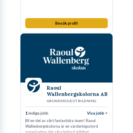
Besök profil
Raoul
Wallenbergskolorna AB
GRUNDSKOLEUTBILDNING
1
lediga jobb
Visa jobb
Bli en del av vårt fantastiska team! Raoul
Wallenbergskolorna är en värderingsstyrd
organisation där våra ledord ärlighet,