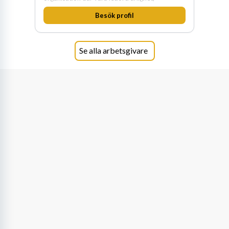
medkänsla, mod och handlingskraft
Besök profil
genomsyrar allt vi gör. Vi är tydliga med vad vi
förväntar oss av våra medarbetare och skapar
samtidigt möjligheter att växa och utvecklas
internt.
Se alla arbetsgivare