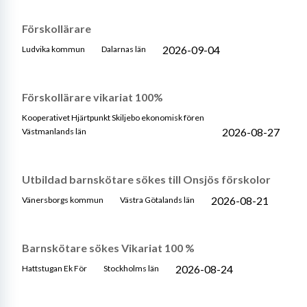
Förskollärare
2026-09-04
Ludvika kommun
Dalarnas län
Förskollärare vikariat 100%
Kooperativet Hjärtpunkt Skiljebo ekonomisk fören
2026-08-27
Västmanlands län
Utbildad barnskötare sökes till Onsjös förskolor
2026-08-21
Vänersborgs kommun
Västra Götalands län
Barnskötare sökes Vikariat 100 %
2026-08-24
Hattstugan Ek För
Stockholms län