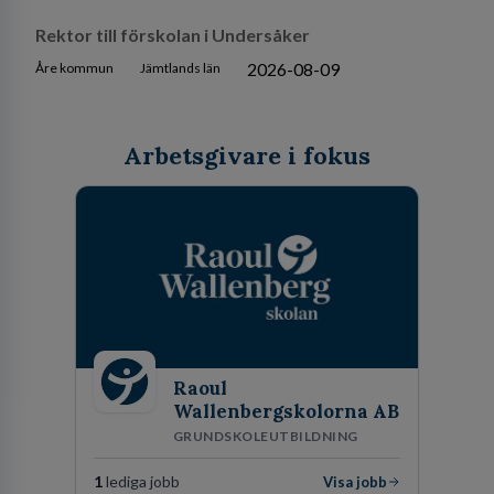
Rektor till förskolan i Undersåker
2026-08-09
Åre kommun
Jämtlands län
Arbetsgivare i fokus
Raoul
Wallenbergskolorna AB
GRUNDSKOLEUTBILDNING
1
lediga jobb
Visa jobb