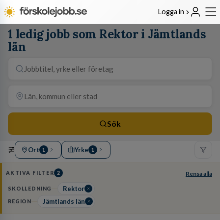
Logga in
1 ledig jobb som Rektor i Jämtlands
län
Sök
Ort
Yrke
1
1
AKTIVA FILTER
2
Rensa alla
Rektor
SKOLLEDNING
Jämtlands län
REGION