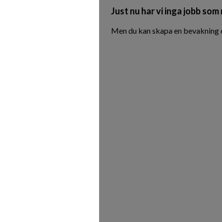
Just nu har vi inga jobb som
Men du kan skapa en bevakning oc