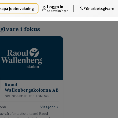
Logga in
kapa jobbevakning
För arbetsgivare
Se bevakningar
givare i fokus
Raoul
Wallenbergskolorna AB
GRUNDSKOLEUTBILDNING
jobb
Visa jobb
l av vårt fantastiska team! Raoul