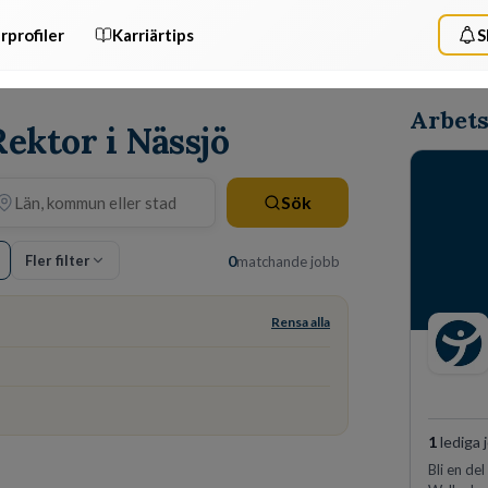
rprofiler
Karriärtips
S
Arbets
Rektor i Nässjö
Sök
Fler filter
0
matchande jobb
Rensa alla
1
lediga 
Bli en de