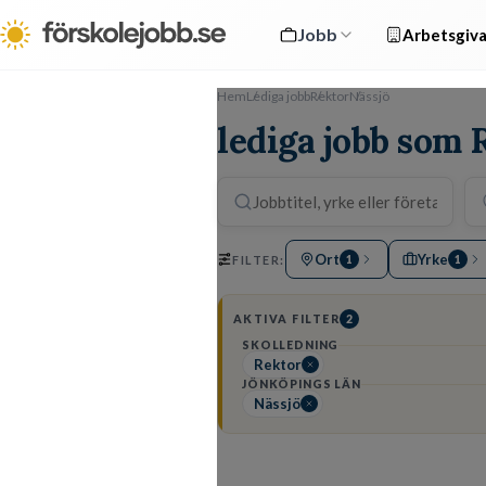
Jobb
Arbetsgiva
Hem
Lediga jobb
Rektor
Nässjö
lediga jobb som 
Ort
Yrke
FILTER:
1
1
AKTIVA FILTER
2
SKOLLEDNING
Rektor
JÖNKÖPINGS LÄN
Nässjö