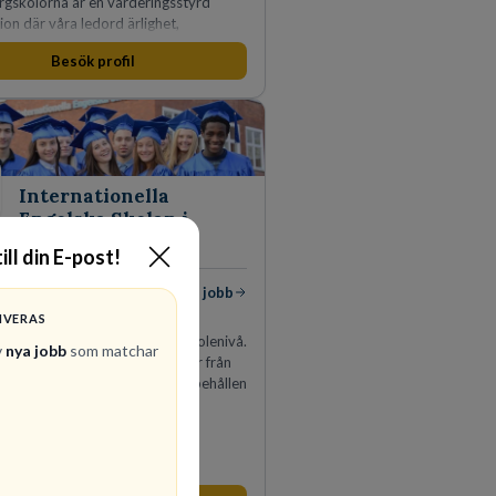
rgskolorna är en värderingsstyrd
ion där våra ledord ärlighet,
a, mod och handlingskraft
Besök profil
r allt vi gör. Vi är tydliga med vad vi
r oss av våra medarbetare och skapar
 möjligheter att växa och utvecklas
Internationella
Engelska Skolan i
Sverige AB
ill din E-post!
 jobb
Visa jobb
IVERAS
onella Engelska Skolan är en av
största skolaktörer på grundskolenivå.
v
nya jobb
som matchar
 skolor med cirka 30 000 elever från
et. IES har vuxit stadigt med bibehållen
sedan 1993.