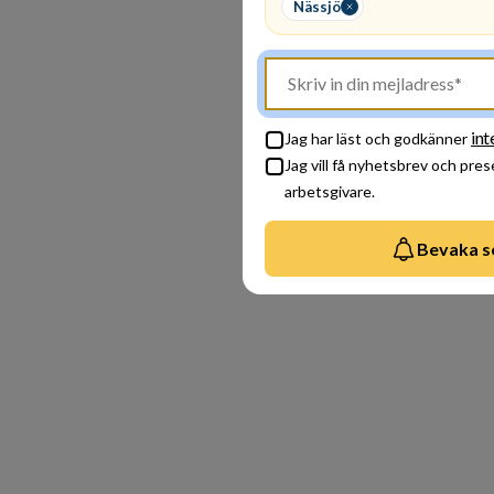
Nässjö
int
Jag har läst och godkänner
Jag vill få nyhetsbrev och pre
arbetsgivare.
Bevaka s