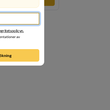
Besök profil
Se alla arbetsgivare
egritetspolicyn.
sentationer av
ökning