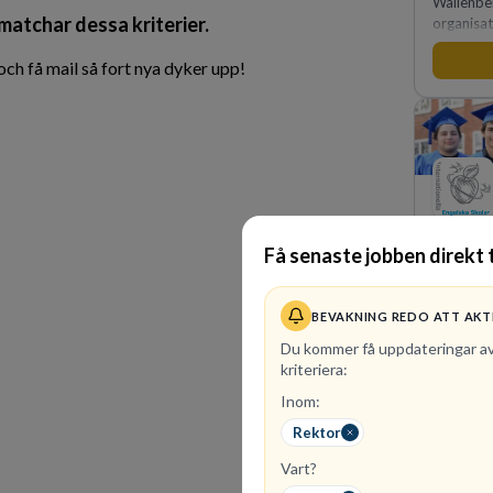
Wallenbe
 matchar dessa kriterier.
organisat
medkänsl
genomsyra
h få mail så fort nya dyker upp!
förvänta
samtidigt
internt.
Få senaste jobben direkt t
32
lediga
BEVAKNING REDO ATT AKT
Internati
Sveriges 
Du kommer få uppdateringar a
Vi har 47
kriteriera:
hela land
Inom:
kvalitet 
Rektor
Vart?