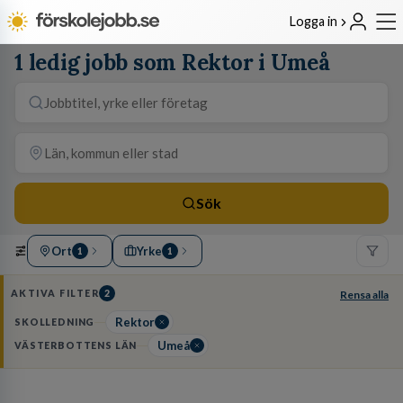
Logga in
1 ledig jobb som Rektor i Umeå
Sök
Ort
Yrke
1
1
AKTIVA FILTER
2
Rensa alla
Rektor
SKOLLEDNING
Umeå
VÄSTERBOTTENS LÄN