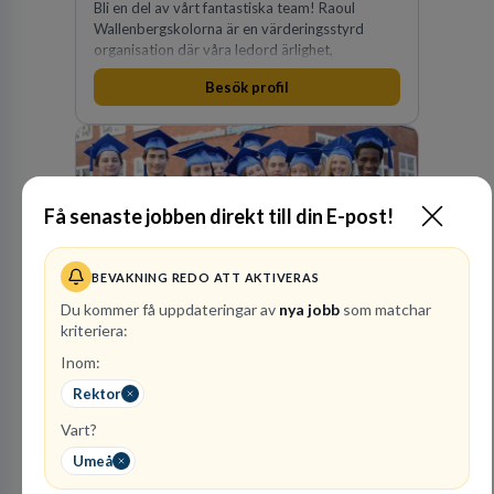
Bli en del av vårt fantastiska team! Raoul
Wallenbergskolorna är en värderingsstyrd
organisation där våra ledord ärlighet,
medkänsla, mod och handlingskraft
Besök profil
genomsyrar allt vi gör. Vi är tydliga med vad vi
förväntar oss av våra medarbetare och skapar
samtidigt möjligheter att växa och utvecklas
internt.
Få senaste jobben direkt till din E-post!
Internationella
Engelska Skolan i
Sverige AB
BEVAKNING REDO ATT AKTIVERAS
Du kommer få uppdateringar av
nya jobb
som matchar
32
lediga jobb
Visa jobb
kriteriera:
Internationella Engelska Skolan är en av
Inom:
Sveriges största skolaktörer på grundskolenivå.
Vi har 47 skolor med cirka 30 000 elever från
Rektor
hela landet. IES har vuxit stadigt med bibehållen
Vart?
kvalitet sedan 1993.
Umeå