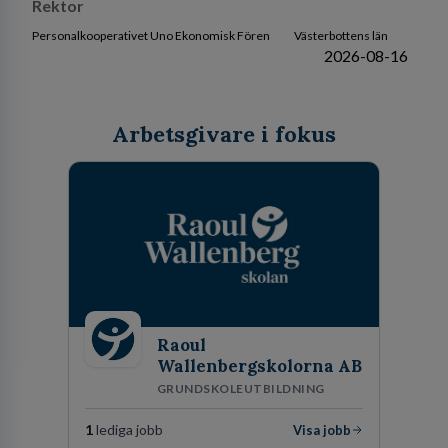
Rektor
Personalkooperativet Uno Ekonomisk Fören
Västerbottens län
2026-08-16
Arbetsgivare i fokus
Raoul
Wallenbergskolorna AB
GRUNDSKOLEUTBILDNING
1
lediga jobb
Visa jobb