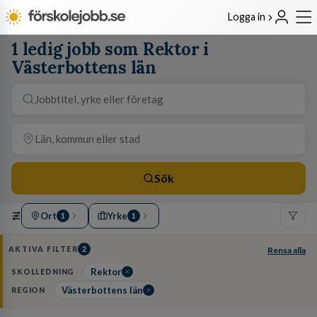
Logga in
1 ledig jobb som Rektor i
Västerbottens län
Sök
Ort
Yrke
1
1
AKTIVA FILTER
2
Rensa alla
Rektor
SKOLLEDNING
Västerbottens län
REGION