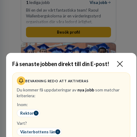
1
lediga jobb
Visa jobb
Bli en del av vårt fantastiska team! Raoul
Wallenbergskolorna är en värderingsstyrd
organisation där våra ledord ärlighet,
medkänsla, mod och handlingskraft
Besök profil
genomsyrar allt vi gör. Vi är tydliga med vad vi
förväntar oss av våra medarbetare och skapar
samtidigt möjligheter att växa och utvecklas
internt.
Få senaste jobben direkt till din E-post!
Internationella
Engelska Skolan i
BEVAKNING REDO ATT AKTIVERAS
Sverige AB
Du kommer få uppdateringar av
nya jobb
som matchar
kriteriera:
29
lediga jobb
Visa jobb
Internationella Engelska Skolan är en av
Inom:
Sveriges största skolaktörer på grundskolenivå.
Rektor
Vi har 47 skolor med cirka 30 000 elever från
hela landet. IES har vuxit stadigt med bibehållen
Vart?
kvalitet sedan 1993.
Västerbottens län