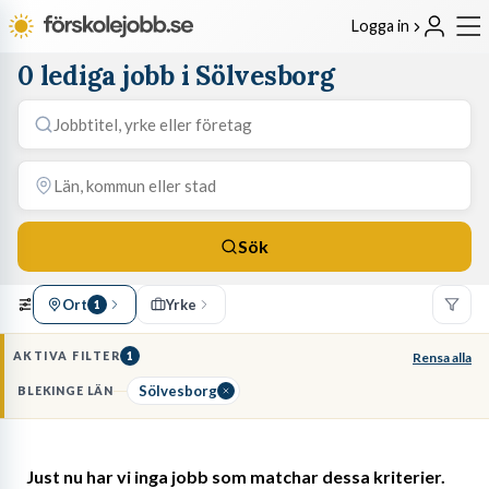
Logga in
0 lediga jobb i Sölvesborg
Sök
Ort
Yrke
1
AKTIVA FILTER
1
Rensa alla
Sölvesborg
BLEKINGE LÄN
Just nu har vi inga jobb som matchar dessa kriterier.