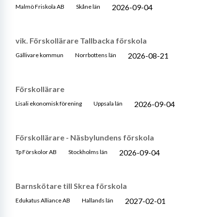
2026-09-04
Malmö Friskola AB
Skåne län
vik. Förskollärare Tallbacka förskola
2026-08-21
Gällivare kommun
Norrbottens län
Förskollärare
2026-09-04
Lisali ekonomisk förening
Uppsala län
Förskollärare - Näsbylundens förskola
2026-09-04
Tp Förskolor AB
Stockholms län
Barnskötare till Skrea förskola
2027-02-01
Edukatus Alliance AB
Hallands län