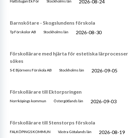
2026-08-24
Hattstugan Ek För
Stockholms län
Barnskötare - Skogslundens förskola
2026-08-30
Tp Förskolor AB
Stockholms län
Förskollärare med hjärta för estetiska lärprocesser
sökes
2026-09-05
S-E Björnens Förskola AB
Stockholms län
Förskollärare till Ektorpsringen
2026-09-03
Norrköpings kommun
Östergötlands län
Förskollärare till Stenstorps förskola
2026-08-19
FALKÖPINGS KOMMUN
Västra Götalands län