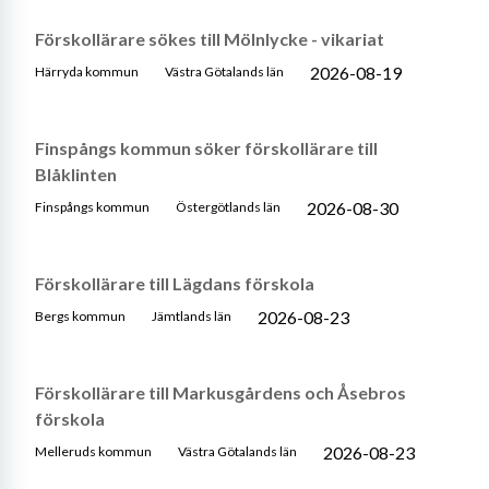
Förskollärare sökes till Mölnlycke - vikariat
2026-08-19
Härryda kommun
Västra Götalands län
Finspångs kommun söker förskollärare till
Blåklinten
2026-08-30
Finspångs kommun
Östergötlands län
Förskollärare till Lägdans förskola
2026-08-23
Bergs kommun
Jämtlands län
Förskollärare till Markusgårdens och Åsebros
förskola
2026-08-23
Melleruds kommun
Västra Götalands län