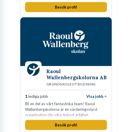
Besök profil
Raoul
Wallenbergskolorna AB
GRUNDSKOLEUTBILDNING
1
lediga jobb
Visa jobb
Bli en del av vårt fantastiska team! Raoul
Wallenbergskolorna är en värderingsstyrd
organisation där våra ledord ärlighet,
medkänsla, mod och handlingskraft
Besök profil
genomsyrar allt vi gör. Vi är tydliga med vad vi
förväntar oss av våra medarbetare och skapar