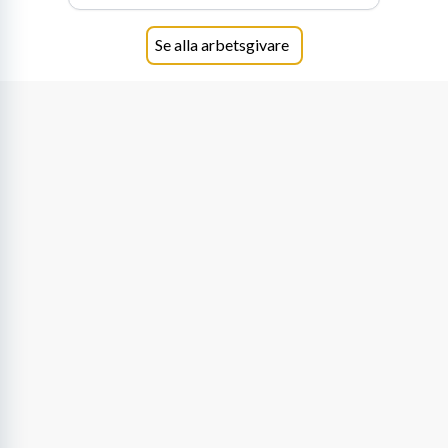
samtidigt möjligheter att växa och utvecklas
internt.
Se alla arbetsgivare