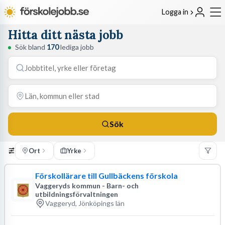
Logga in
Hitta ditt nästa jobb
Sök bland
170
lediga jobb
Sök
Ort
Yrke
Förskollärare till Gullbäckens förskola
Vaggeryds kommun - Barn- och
utbildningsförvaltningen
Vaggeryd, Jönköpings län