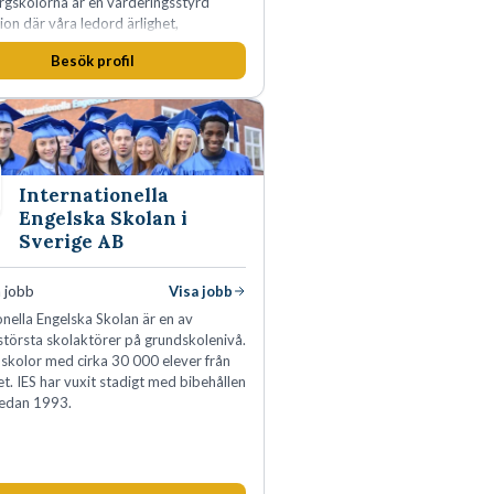
rgskolorna är en värderingsstyrd
ion där våra ledord ärlighet,
a, mod och handlingskraft
Besök profil
r allt vi gör. Vi är tydliga med vad vi
r oss av våra medarbetare och skapar
 möjligheter att växa och utvecklas
Internationella
Engelska Skolan i
Sverige AB
 jobb
Visa jobb
onella Engelska Skolan är en av
största skolaktörer på grundskolenivå.
 skolor med cirka 30 000 elever från
et. IES har vuxit stadigt med bibehållen
sedan 1993.