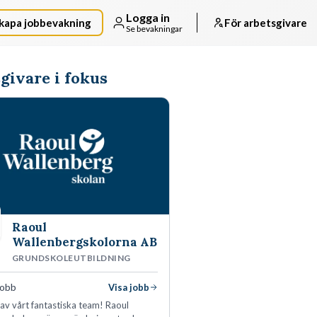
Logga in
kapa jobbevakning
För arbetsgivare
Se bevakningar
givare i fokus
Raoul
Wallenbergskolorna AB
GRUNDSKOLEUTBILDNING
jobb
Visa jobb
l av vårt fantastiska team! Raoul