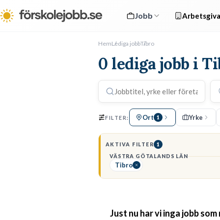
Jobb
Arbetsgiva
Hem
Lediga jobb
Tibro
0 lediga jobb i T
Ort
Yrke
FILTER:
1
AKTIVA FILTER
1
VÄSTRA GÖTALANDS LÄN
Tibro
Just nu har vi inga jobb som