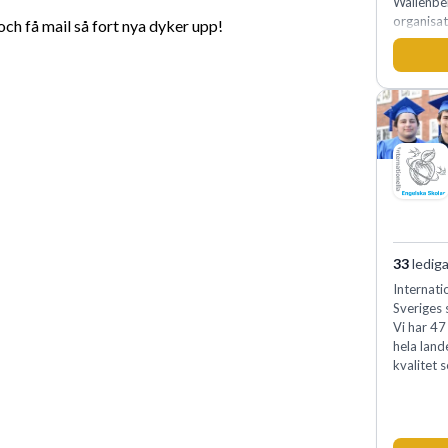
Wallenbe
organisat
h få mail så fort nya dyker upp!
medkänsl
genomsyra
förvänta
samtidigt
internt.
33
lediga
Internati
Sveriges 
Vi har 47
hela land
kvalitet 