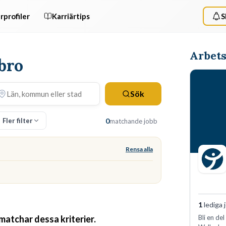
rprofiler
Karriärtips
S
Arbets
ibro
Sök
Fler filter
0
matchande jobb
Rensa alla
1
lediga 
 matchar dessa kriterier.
Bli en de