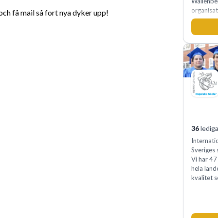
Wallenbe
organisat
h få mail så fort nya dyker upp!
medkänsl
genomsyra
förvänta
samtidigt
internt.
36
lediga
Internati
Sveriges 
Vi har 47
hela land
kvalitet 