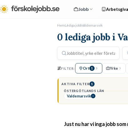
Jobb
Arbetsgiva
Hem
Lediga jobb
Valdemarsvik
0 lediga jobb i 
Ort
Yrke
FILTER:
1
AKTIVA FILTER
1
ÖSTERGÖTLANDS LÄN
Valdemarsvik
Just nu har vi inga jobb som