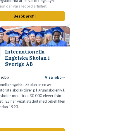
rgskolorna är en värderingsstyrd
ion där våra ledord ärlighet,
a, mod och handlingskraft
Besök profil
r allt vi gör. Vi är tydliga med vad vi
r oss av våra medarbetare och skapar
 möjligheter att växa och utvecklas
Internationella
Engelska Skolan i
Sverige AB
 jobb
Visa jobb
onella Engelska Skolan är en av
största skolaktörer på grundskolenivå.
 skolor med cirka 30 000 elever från
et. IES har vuxit stadigt med bibehållen
sedan 1993.