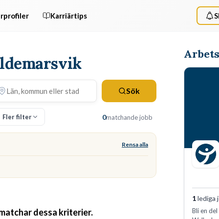
rprofiler
Karriärtips
S
Arbets
Valdemarsvik
Sök
Fler filter
0
matchande jobb
Rensa alla
1
lediga 
 matchar dessa kriterier.
Bli en de