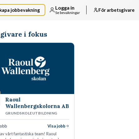
Logga in
kapa jobbevakning
För arbetsgivare
Se bevakningar
givare i fokus
Raoul
Wallenbergskolorna AB
GRUNDSKOLEUTBILDNING
jobb
Visa jobb
l av vårt fantastiska team! Raoul