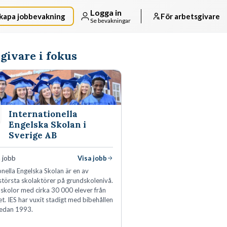
Logga in
kapa jobbevakning
För arbetsgivare
Se bevakningar
givare i fokus
Internationella
Engelska Skolan i
Sverige AB
 jobb
Visa jobb
onella Engelska Skolan är en av
största skolaktörer på grundskolenivå.
 skolor med cirka 30 000 elever från
et. IES har vuxit stadigt med bibehållen
sedan 1993.