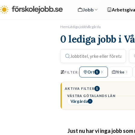
Jobb
Arbetsgiva
Hem
Lediga jobb
Vårgårda
0 lediga jobb i V
Ort
Yrke
FILTER:
1
AKTIVA FILTER
1
VÄSTRA GÖTALANDS LÄN
Vårgårda
Just nu har vi inga jobb som