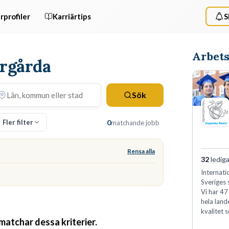
rprofiler
Karriärtips
S
Arbets
årgårda
Sök
Fler filter
0
matchande jobb
Rensa alla
32
lediga
Internati
Sveriges 
Vi har 47
hela land
kvalitet 
 matchar dessa kriterier.