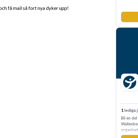
h få mail så fort nya dyker upp!
1
lediga 
Bli en de
Wallenbe
organisat
medkänsl