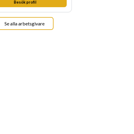
Besök profil
r allt vi gör. Vi är tydliga med vad vi
r oss av våra medarbetare och skapar
 möjligheter att växa och utvecklas
Se alla arbetsgivare