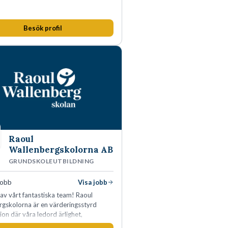
Besök profil
Raoul
Wallenbergskolorna AB
GRUNDSKOLEUTBILDNING
jobb
Visa jobb
l av vårt fantastiska team! Raoul
rgskolorna är en värderingsstyrd
ion där våra ledord ärlighet,
a, mod och handlingskraft