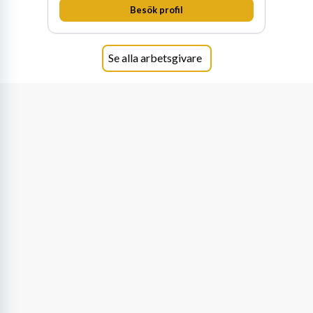
Besök profil
genomsyrar allt vi gör. Vi är tydliga med vad vi
förväntar oss av våra medarbetare och skapar
samtidigt möjligheter att växa och utvecklas
internt.
Se alla arbetsgivare