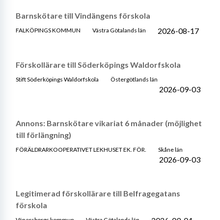
Barnskötare till Vindängens förskola
2026-08-17
FALKÖPINGS KOMMUN
Västra Götalands län
Förskollärare till Söderköpings Waldorfskola
Stift Söderköpings Waldorfskola
Östergötlands län
2026-09-03
Annons: Barnskötare vikariat 6 månader (möjlighet
till förlängning)
FÖRÄLDRARKOOPERATIVET LEKHUSET EK. FÖR.
Skåne län
2026-09-03
Legitimerad förskollärare till Belfragegatans
förskola
Vänersborgs kommun
Västra Götalands län