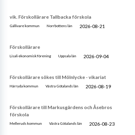
vik. Förskollärare Tallbacka förskola
2026-08-21
Gällivare kommun
Norrbottens län
Förskollärare
2026-09-04
Lisali ekonomisk förening
Uppsala län
Förskollärare sökes till Mölnlycke - vikariat
2026-08-19
Härryda kommun
Västra Götalands län
Förskollärare till Markusgårdens och Åsebros
förskola
2026-08-23
Melleruds kommun
Västra Götalands län