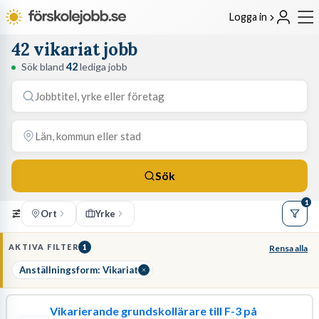
Logga in
42 vikariat jobb
Sök bland
42
lediga jobb
Sök
1
Ort
Yrke
AKTIVA FILTER
1
Rensa alla
Anställningsform: Vikariat
Vikarierande grundskollärare till F-3 på