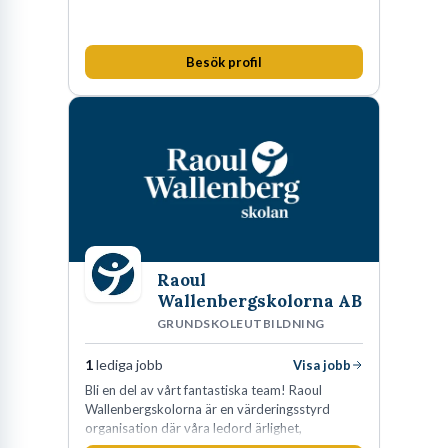
Besök profil
Raoul
Wallenbergskolorna AB
GRUNDSKOLEUTBILDNING
1
lediga jobb
Visa jobb
Bli en del av vårt fantastiska team! Raoul
Wallenbergskolorna är en värderingsstyrd
organisation där våra ledord ärlighet,
medkänsla, mod och handlingskraft