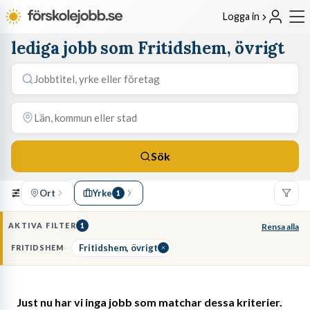
Logga in
lediga jobb som Fritidshem, övrigt
Sök
Ort
Yrke
1
AKTIVA FILTER
1
Rensa alla
Fritidshem, övrigt
FRITIDSHEM
Just nu har vi inga jobb som matchar dessa kriterier.