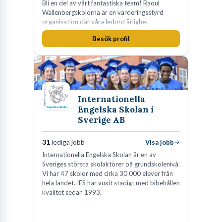
Bli en del av vårt fantastiska team! Raoul
Wallenbergskolorna är en värderingsstyrd
organisation där våra ledord ärlighet,
medkänsla, mod och handlingskraft
Besök profil
genomsyrar allt vi gör. Vi är tydliga med vad vi
förväntar oss av våra medarbetare och skapar
samtidigt möjligheter att växa och utvecklas
internt.
Internationella
Engelska Skolan i
Sverige AB
31
lediga jobb
Visa jobb
Internationella Engelska Skolan är en av
Sveriges största skolaktörer på grundskolenivå.
Vi har 47 skolor med cirka 30 000 elever från
hela landet. IES har vuxit stadigt med bibehållen
kvalitet sedan 1993.