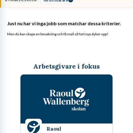
GYMNASIESKOLA
kunskapsutveckling i betygssystemet. För att arbeta som
idrottslärare krävs en
lärarexamen med legitimation
i ämnet
Idrott och hälsa. Du ansvarar även för att säkerställa en
trygg
Just nu har vi inga jobb som matchar dessa kriterier.
lärmiljö
och att materialet i idrottshallen är säkert och
funktionellt.
Men du kan skapa en bevakning och få mail så fort nya dyker upp!
Arbetsgivare i fokus
Raoul