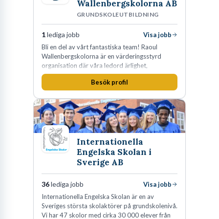
Wallenbergskolorna AB
GRUNDSKOLEUTBILDNING
1
lediga jobb
Visa jobb
Bli en del av vårt fantastiska team! Raoul
Wallenbergskolorna är en värderingsstyrd
organisation där våra ledord ärlighet,
medkänsla, mod och handlingskraft
Besök profil
genomsyrar allt vi gör. Vi är tydliga med vad vi
förväntar oss av våra medarbetare och skapar
samtidigt möjligheter att växa och utvecklas
internt.
Internationella
Engelska Skolan i
Sverige AB
36
lediga jobb
Visa jobb
Internationella Engelska Skolan är en av
Sveriges största skolaktörer på grundskolenivå.
Vi har 47 skolor med cirka 30 000 elever från