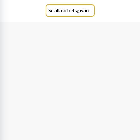
samtidigt möjligheter att växa och utvecklas
internt.
Se alla arbetsgivare