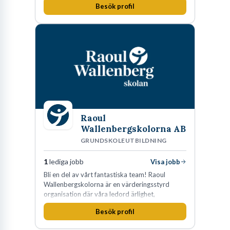
Besök profil
Raoul
Wallenbergskolorna AB
GRUNDSKOLEUTBILDNING
1
lediga jobb
Visa jobb
Bli en del av vårt fantastiska team! Raoul
Wallenbergskolorna är en värderingsstyrd
organisation där våra ledord ärlighet,
medkänsla, mod och handlingskraft
Besök profil
genomsyrar allt vi gör. Vi är tydliga med vad vi
förväntar oss av våra medarbetare och skapar