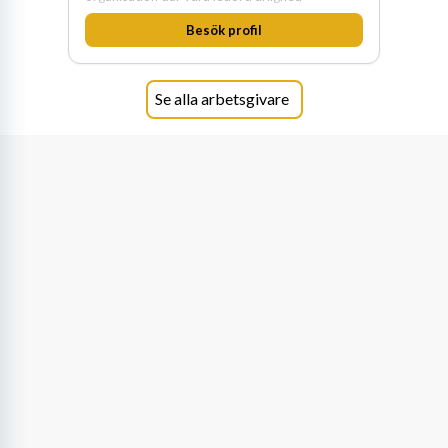
medkänsla, mod och handlingskraft
Besök profil
genomsyrar allt vi gör. Vi är tydliga med vad vi
förväntar oss av våra medarbetare och skapar
samtidigt möjligheter att växa och utvecklas
internt.
Se alla arbetsgivare