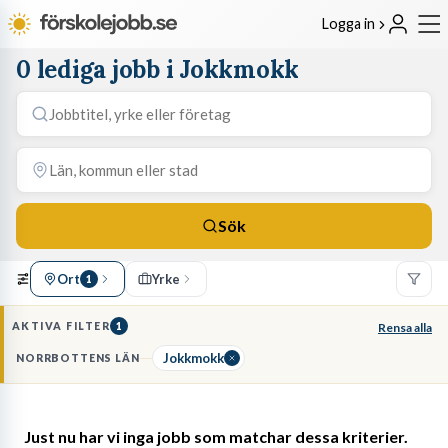
Logga in
0 lediga jobb i Jokkmokk
Sök
Ort
Yrke
1
AKTIVA FILTER
1
Rensa alla
Jokkmokk
NORRBOTTENS LÄN
Just nu har vi inga jobb som matchar dessa kriterier.