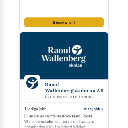
Besök profil
Raoul
Wallenbergskolorna AB
GRUNDSKOLEUTBILDNING
1
lediga jobb
Visa jobb
Bli en del av vårt fantastiska team! Raoul
Wallenbergskolorna är en värderingsstyrd
organisation där våra ledord ärlighet,