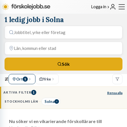
Logga in
1 ledig jobb i Solna
Sök
Ort
Yrke
1
AKTIVA FILTER
1
Rensa alla
Solna
STOCKHOLMS LÄN
Nu söker vi en vikarierande förskollärare till