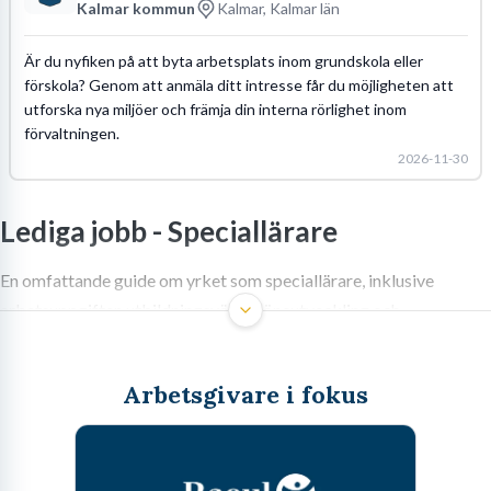
Kalmar kommun
Kalmar, Kalmar län
Är du nyfiken på att byta arbetsplats inom grundskola eller
förskola? Genom att anmäla ditt intresse får du möjligheten att
utforska nya miljöer och främja din interna rörlighet inom
förvaltningen.
2026-11-30
Lediga jobb -
Speciallärare
En omfattande guide om yrket som speciallärare, inklusive
arbetsuppgifter, utbildningsvägar, löneutveckling och
framtidsutsikter för att hjälpa elever med särskilda behov.
Arbetsgivare i fokus
Att kliva in i ett klassrum och se en elev som kämpar är en sak. Att
ha verktygen, kunskapen och tålamodet att faktiskt göra skillnad