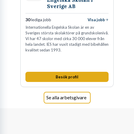
Engelska Skolan i
Sverige AB
komplexa neuropsykiatriska funktionsnedsättningar (NPF) eller
språkliga utmaningar. Arbetet är både analytiskt och djupt
30
lediga jobb
Visa jobb
mänskligt, en balansgång mellan pedagogisk strategi och
Internationella Engelska Skolan är en av
relationsbyggande.
Sveriges största skolaktörer på grundskolenivå.
Vi har 47 skolor med cirka 30 000 elever från
En vanlig missuppfattning är att en speciallärare enbart arbetar
hela landet. IES har vuxit stadigt med bibehållen
kvalitet sedan 1993.
med enskilda elever i ett separat rum. Visst, det är en del av
jobbet, men en allt större del handlar om att arbeta inkluderande.
Du blir en nyckelperson i skolans elevhälsoteam och fungerar som
en brygga mellan eleven, klassläraren, föräldrarna och andra
Besök profil
specialister. Det handlar om att anpassa lärmiljöer, utveckla
pedagogiska verktyg och handleda kollegor så att de bättre kan
Se alla arbetsgivare
möta varje elevs unika behov direkt i klassrummet. Du är, med
andra ord, en problemlösare och en kunskapsresurs för hela
skolan.
Kärnan i uppdraget: Att skapa