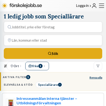
Logga in
1 ledig jobb som Speciallärare
Sök
Ort
Yrke
1
AKTIVA FILTER
1
Rensa alla
Speciallärare
ELEVHÄLSA & STÖD
Intresseanmälan interna tjänster –
Utbildningsförvaltningen