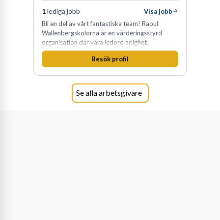
1
lediga jobb
Visa jobb
Bli en del av vårt fantastiska team! Raoul
Wallenbergskolorna är en värderingsstyrd
organisation där våra ledord ärlighet,
medkänsla, mod och handlingskraft
Besök profil
genomsyrar allt vi gör. Vi är tydliga med vad vi
förväntar oss av våra medarbetare och skapar
samtidigt möjligheter att växa och utvecklas
internt.
Se alla arbetsgivare